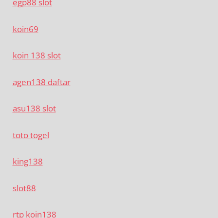
egp88 slot
koin69
koin 138 slot
agen138 daftar
asu138 slot
toto togel
king138
slot88
rtp koin138