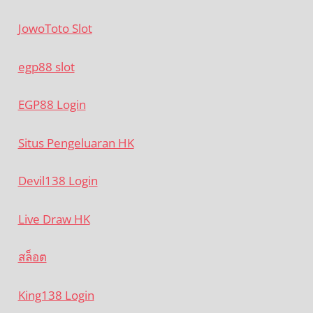
JowoToto Slot
egp88 slot
EGP88 Login
Situs Pengeluaran HK
Devil138 Login
Live Draw HK
สล็อต
King138 Login