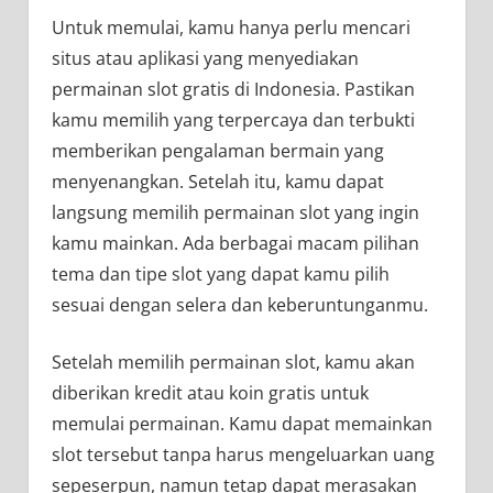
Untuk memulai, kamu hanya perlu mencari
situs atau aplikasi yang menyediakan
permainan slot gratis di Indonesia. Pastikan
kamu memilih yang terpercaya dan terbukti
memberikan pengalaman bermain yang
menyenangkan. Setelah itu, kamu dapat
langsung memilih permainan slot yang ingin
kamu mainkan. Ada berbagai macam pilihan
tema dan tipe slot yang dapat kamu pilih
sesuai dengan selera dan keberuntunganmu.
Setelah memilih permainan slot, kamu akan
diberikan kredit atau koin gratis untuk
memulai permainan. Kamu dapat memainkan
slot tersebut tanpa harus mengeluarkan uang
sepeserpun, namun tetap dapat merasakan