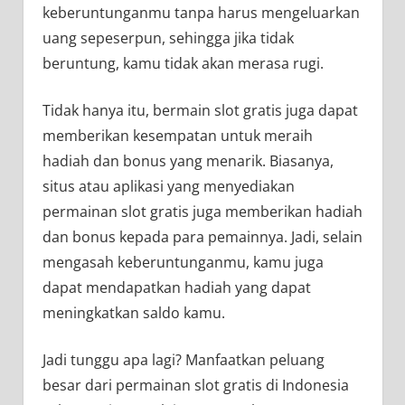
keberuntunganmu tanpa harus mengeluarkan
uang sepeserpun, sehingga jika tidak
beruntung, kamu tidak akan merasa rugi.
Tidak hanya itu, bermain slot gratis juga dapat
memberikan kesempatan untuk meraih
hadiah dan bonus yang menarik. Biasanya,
situs atau aplikasi yang menyediakan
permainan slot gratis juga memberikan hadiah
dan bonus kepada para pemainnya. Jadi, selain
mengasah keberuntunganmu, kamu juga
dapat mendapatkan hadiah yang dapat
meningkatkan saldo kamu.
Jadi tunggu apa lagi? Manfaatkan peluang
besar dari permainan slot gratis di Indonesia