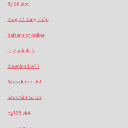
fly 88 slot
dong77 đăng nhập
daftar slot online
les3soleils.fr
download w77
Situs demo slot
Situs Slot Gacor
pg138 slot