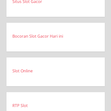
Situs Slot Gacor
Bocoran Slot Gacor Hari ini
Slot Online
RTP Slot