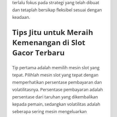
terlalu fokus pada strategi yang telah dibuat
dan tetaplah bersikap fleksibel sesuai dengan
keadaan.
Tips Jitu untuk Meraih
Kemenangan di Slot
Gacor Terbaru
Tip pertama adalah memilih mesin slot yang
tepat. Pilihlah mesin slot yang tepat dengan
memperhatikan persentase pembayaran dan
volatilitasnya. Persentase pembayaran adalah
persentase dari taruhan yang dikembalikan
kepada pemain, sedangkan volatilitas adalah
seberapa sering mesin mengeluarkan