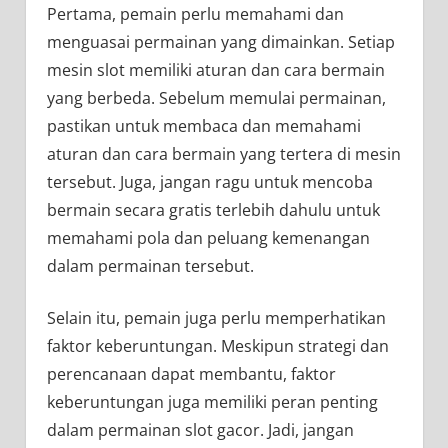
Pertama, pemain perlu memahami dan
menguasai permainan yang dimainkan. Setiap
mesin slot memiliki aturan dan cara bermain
yang berbeda. Sebelum memulai permainan,
pastikan untuk membaca dan memahami
aturan dan cara bermain yang tertera di mesin
tersebut. Juga, jangan ragu untuk mencoba
bermain secara gratis terlebih dahulu untuk
memahami pola dan peluang kemenangan
dalam permainan tersebut.
Selain itu, pemain juga perlu memperhatikan
faktor keberuntungan. Meskipun strategi dan
perencanaan dapat membantu, faktor
keberuntungan juga memiliki peran penting
dalam permainan slot gacor. Jadi, jangan