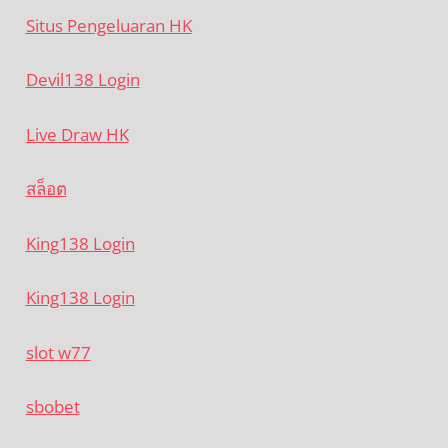
Situs Pengeluaran HK
Devil138 Login
Live Draw HK
สล็อต
King138 Login
King138 Login
slot w77
sbobet