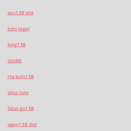
asu138 slot
toto togel
king138
slot88
rtp koin138
situs toto
Situs go138
agen138 slot