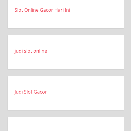
Slot Online Gacor Hari Ini
judi slot online
Judi Slot Gacor